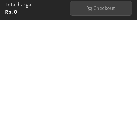
Total harga
Checkout
Rp. 0
Sarung Mangga Official
adalah website resmi
Sarung Mangga untuk melayani penjualan melalui
online. Sarung Mangga produksi PT Panggung
Jaya Indah Textile (PT PAJITEX) selalu tampil
dengan desain yang menawan menggunakan