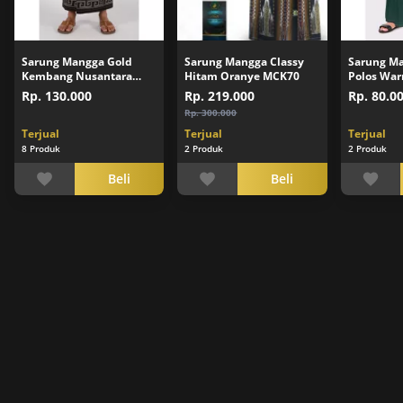
Sarung Mangga Gold
Sarung Mangga Classy
Sarung M
Kembang Nusantara
Hitam Oranye MCK70
Polos War
Batik Hitam
Rp. 130.000
Rp. 219.000
Rp. 80.0
Rp. 300.000
Terjual
Terjual
Terjual
8 Produk
2 Produk
2 Produk
Beli
Beli