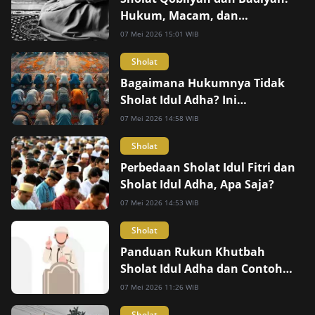
Hukum, Macam, dan
Keutamaannya
07 Mei 2026 15:01 WIB
Sholat
Bagaimana Hukumnya Tidak
Sholat Idul Adha? Ini
Ketentuannya
07 Mei 2026 14:58 WIB
Sholat
Perbedaan Sholat Idul Fitri dan
Sholat Idul Adha, Apa Saja?
07 Mei 2026 14:53 WIB
Sholat
Panduan Rukun Khutbah
Sholat Idul Adha dan Contoh
Temanya
07 Mei 2026 11:26 WIB
Sholat