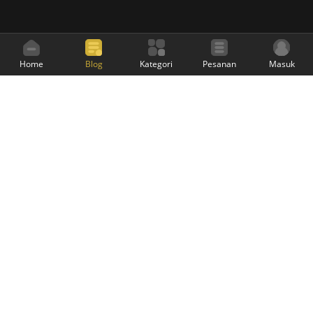
Home
Blog
Kategori
Pesanan
Masuk
Sarung Mangga Official
adalah website resmi
Sarung Mangga untuk melayani penjualan melalui
online. Sarung Mangga produksi PT Panggung