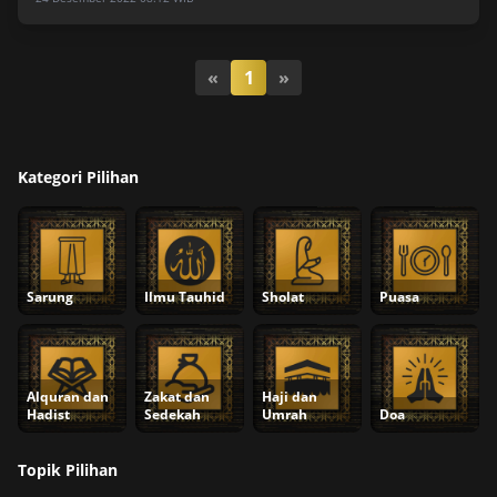
«
1
»
Kategori Pilihan
Sarung
Ilmu Tauhid
Sholat
Puasa
Alquran dan
Zakat dan
Haji dan
Hadist
Sedekah
Umrah
Doa
Topik Pilihan