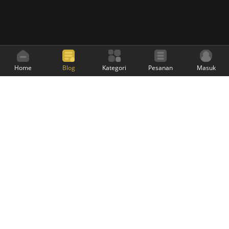
Home
Blog
Kategori
Pesanan
Masuk
Sarung Mangga Official
adalah website resmi
Sarung Mangga untuk melayani penjualan melalui