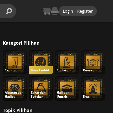
Login
Register
Kategori Pilihan
Sarung
Ilmu Tauhid
Sholat
Puasa
Alquran dan
Zakat dan
Haji dan
Hadist
Sedekah
Umrah
Doa
Topik Pilihan