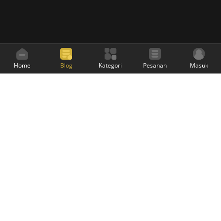
Home
Blog
Kategori
Pesanan
Masuk
Sarung Mangga Official
adalah website resmi
Sarung Mangga untuk melayani penjualan melalui