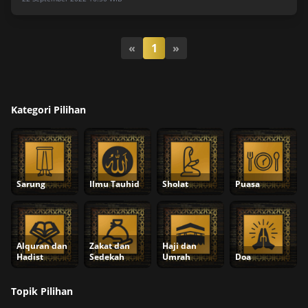
«
1
»
Kategori Pilihan
Sarung
Ilmu Tauhid
Sholat
Puasa
Alquran dan
Zakat dan
Haji dan
Hadist
Sedekah
Umrah
Doa
Topik Pilihan