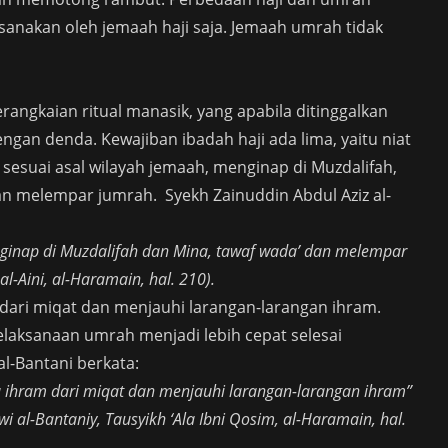
sanakan oleh jemaah haji saja. Jemaah umrah tidak
angkaian ritual manasik, yang apabila ditinggalkan
gan denda. Kewajiban ibadah haji ada lima, yaitu niat
 sesuai asal wilayah jemaah, menginap di Muzdalifah,
an melempar jumrah. Syekh Zainuddin Abdul Aziz al-
enginap di Muzdalifah dan Mina, tawaf wada’ dan melempar
al-Aini, al-Haramain, hal. 210).
dari miqat dan menjauhi larangan-larangan ihram.
elaksanaan umrah menjadi lebih cepat selesai
l-Bantani berkata:
 ihram dari miqat dan menjauhi larangan-larangan ihram”
al-Bantaniy, Tausyikh ‘Ala Ibni Qosim, al-Haramain, hal.