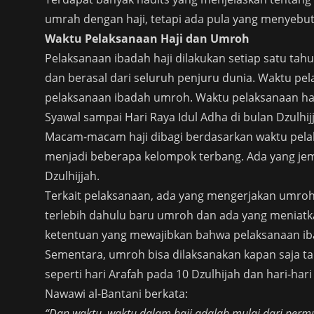
umrah dengan haji, tetapi ada pula yang menyeb
Waktu Pelaksanaan Haji dan Umroh
Pelaksanaan ibadah haji dilakukan setiap satu tah
dan berasal dari seluruh penjuru dunia. Waktu pe
pelaksanaan ibadah umroh. Waktu pelaksanaan haj
Syawal sampai Hari Raya Idul Adha di bulan Dzulhij
Macam-macam haji dibagi berdasarkan waktu pelaks
menjadi beberapa kelompok terbang. Ada yang jem
Dzulhijjah.
Terkait pelaksanaan, ada yang mengerjakan umroh 
terlebih dahulu baru umroh dan ada yang meniat
ketentuan yang mewajibkan bahwa pelaksanaan ib
Sementara, umroh bisa dilaksanakan kapan saja ta
seperti hari Arafah pada 10 Dzulhijah dan hari-har
Nawawi al-Bantani berkata:
“Dan waktu, waktu dalam haji adalah mulai dari permu