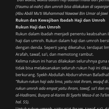
(Yaumu al-nahr) dan umroh bisa dilakukan di sepanjan
(Abu Abdil Mu’ti Muhammad Nawawi Bin Umar al-Jawi al
Rukun dan Kewajiban Ibadah Haji dan Umroh
Rukun Haji dan Umroh
Rukun dalam ibadah menjadi penentu keabsahan ib
haji dan umroh. Rukun dalam haji dan umroh bersifat
dengan denda. Seperti yang diketahui, terdapat lim
Arafah, tawaf, sa’i, dan memotong rambut.
Kelima rukun ini harus dilakukan seluruhnya guna
tidak bisa melaksanakan seluruh rukun haji ini dika
berkurang. Syekh Abdullah Abdurrahman Bafadhal 
“Rukun-rukun haji ada lima, yaitu niat ihram, wuquf d
rukun umroh ada empat yaitu ihram, tawaf, sa’I dan
al-Hadlrami, Busyra al-Karim Bi Syarhi Masa-il at-Ta’l
hal. 55).
Untuk rukun umroh, yaitu niat ihram, tawaf, sa’i