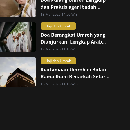
Doa Pulang Umroh Lengkap
dan Praktis agar Ibadah
Mabrur
18 Mei 2026 14:56 WIB
Haji dan Umrah
Doa Berangkat Umroh yang
Dianjurkan, Lengkap Arab
dan Artinya
18 Mei 2026 11:15 WIB
Haji dan Umrah
Keutamaan Umroh di Bulan
Ramadhan: Benarkah Setara
Haji?
18 Mei 2026 11:13 WIB