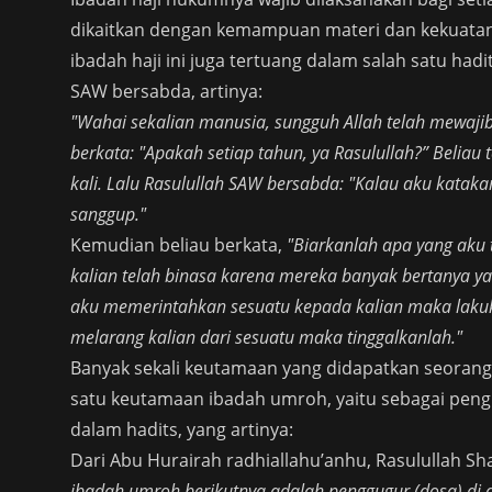
dikaitkan dengan kemampuan materi dan kekuatan 
ibadah haji ini juga tertuang dalam salah satu had
SAW bersabda, artinya:
"Wahai sekalian manusia, sungguh Allah telah mewajibk
berkata: "Apakah setiap tahun, ya Rasulullah?” Beliau
kali. Lalu Rasulullah SAW bersabda: "Kalau aku katakan
sanggup."
Kemudian beliau berkata,
"Biarkanlah apa yang aku
kalian telah binasa karena mereka banyak bertanya yan
aku memerintahkan sesuatu kepada kalian maka lakuk
melarang kalian dari sesuatu maka tinggalkanlah."
Banyak sekali keutamaan yang didapatkan seorang
satu keutamaan ibadah umroh, yaitu sebagai peng
dalam hadits, yang artinya:
Dari Abu Hurairah radhiallahu’anhu, Rasulullah Sh
ibadah umroh berikutnya adalah penggugur (dosa) di a