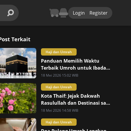
Login
Register
Post Terkait
Haji dan Umrah
Panduan Memilih Waktu
Terbaik Umroh untuk Ibadah
Maksimal
18 Mei 2026 15:02 WIB
Haji dan Umrah
Kota Thaif: Jejak Dakwah
Rasulullah dan Destinasi saat
Umroh
18 Mei 2026 14:58 WIB
Haji dan Umrah