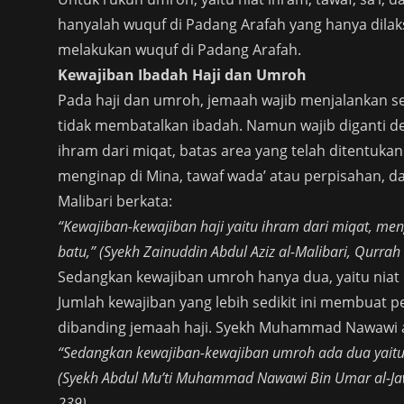
hanyalah wuquf di Padang Arafah yang hanya dilak
melakukan wuquf di Padang Arafah.
Kewajiban Ibadah Haji dan Umroh
Pada haji dan umroh, jemaah wajib menjalankan ser
tidak membatalkan ibadah. Namun wajib diganti den
ihram dari miqat, batas area yang telah ditentukan
menginap di Mina, tawaf wada’ atau perpisahan, d
Malibari berkata:
“Kewajiban-kewajiban haji yaitu ihram dari miqat, m
batu,” (Syekh Zainuddin Abdul Aziz al-Malibari, Qurrah 
Sedangkan kewajiban umroh hanya dua, yaitu niat 
Jumlah kewajiban yang lebih sedikit ini membuat p
dibanding jemaah haji. Syekh Muhammad Nawawi a
“Sedangkan kewajiban-kewajiban umroh ada dua yaitu
(Syekh Abdul Mu’ti Muhammad Nawawi Bin Umar al-Jawi 
239).