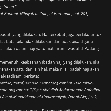
g tahun.”
-Bantani, Nihayah al-Zain, al-Haromain, hal. 201).
adah yang dilakukan. Hal tersebut juga berlaku untuk
 batal bila tidak dilakukan dan tidak bisa diganti
a rukun dalam haji yaitu niat ihram, wuquf di Padang
 memenuhi keabsahan ibadah haji yang dilakukan. Jika
renakan satu dan lain hal, maka nilai ibadah haji akan
al-Hadlrami berkata:
i Arafah, tawaf, sa’I dan memotong rambut. Dan rukun-
 memotong rambut,” (Syeh Abdullah Abdurrahman Bafadhol
im Ala al-Muqaddimah al-Hadlrasmiyah, Dar al-Fikr, juz 2,
, dan memotong rambut. Perbedaan haji dan umrah