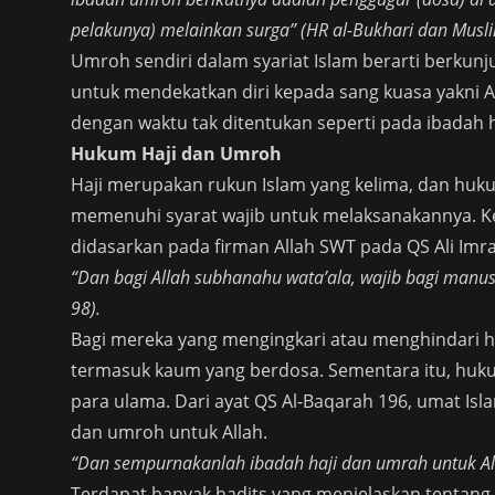
pelakunya) melainkan surga” (HR al-Bukhari dan Musli
Umroh sendiri dalam syariat Islam berarti berkunju
untuk mendekatkan diri kepada sang kuasa yakni 
dengan waktu tak ditentukan seperti pada ibadah h
Hukum Haji dan Umroh
Haji merupakan rukun Islam yang kelima, dan huku
memenuhi syarat wajib untuk melaksanakannya. K
didasarkan pada firman Allah SWT pada QS Ali Imra
“Dan bagi Allah subhanahu wata’ala, wajib bagi manusi
98).
Bagi mereka yang mengingkari atau menghindari 
termasuk kaum yang berdosa. Sementara itu, huk
para ulama. Dari ayat QS Al-Baqarah 196, umat I
dan umroh untuk Allah.
“Dan sempurnakanlah ibadah haji dan umrah untuk All
Terdapat banyak hadits yang menjelaskan tenta