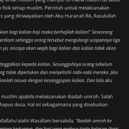
fisik setiap muslim. Perintah untuk melaksanakan
its yang diriwayatkan oleh Abu Hurairah RA, Rasulullah
an bagi kalian haji maka berhajilah kalian!" Seseorang
 terdiam sehingga orang tersebut mengulangi ucapannya tiga
 ya, niscaya akan wajib bagi kalian dan kalian tidak akan
 tinggalkan kepada kalian. Sesungguhnya orang sebelum
g tidak diperlukan dan menyelisihi nabi-nabi mereka. Jika
anlah sesuai dengan kesanggupan kalian. Dan bila aku
 muslim apabila melaksanakan ibadah umroh. Salah
hapus dosa. Hal ini sebagaimana yang disebutkan
allallahu’alaihi Wasallam bersabda,
“Ibadah umroh ke
ntara keduanya, dan haji yang mabrur tiada balasan (bagi