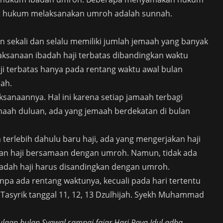
ut hukum melaksanakan umroh adalah sunnah.
un sekali dan selalu memiliki jumlah jemaah yang banyak
laksanaan ibadah haji terbatas dibandingkan waktu
i terbatas hanya pada rentang waktu awal bulan
jah.
anaannya. Hal ini karena setiap jamaah terbagi
aah duluan, ada yang jemaah berdekatan di bulan
terlebih dahulu baru haji, ada yang mengerjakan haji
kan haji bersamaan dengan umroh. Namun, tidak ada
adah haji harus disandingkan dengan umroh.
npa ada rentang waktunya, kecuali pada hari tertentu
i Tasyrik tanggal 11, 12, 13 Dzulhijah. Syekh Muhammad
laan bulan Syawal sampai fajar Hari Raya Idul adha