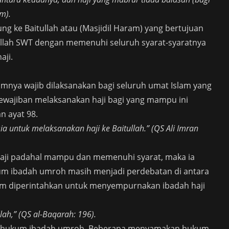
m).
ng ke Baitullah atau (Masjidil Haram) yang bertujuan
Allah SWT dengan memenuhi seluruh syarat-syaratnya
aji.
mnya wajib dilaksanakan bagi seluruh umat Islam yang
ewajiban melaksanakan haji bagi yang mampu ini
n ayat 98.
a untuk melaksanakan haji ke Baitullah.” (QS Ali Imran
haji padahal mampu dan memenuhi syarat, maka ia
um ibadah umroh masih menjadi perdebatan di antara
slam diperintahkan untuk menyempurnakan ibadah haji
ah,” (QS al-Baqarah: 196).
ng hukum ibadah umroh. Beberapa menyamakan hukum