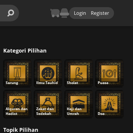
Login
Register
Kategori Pilihan
Sarung
Ilmu Tauhid
Sholat
Puasa
Alquran dan
Zakat dan
Haji dan
Hadist
Sedekah
Umrah
Doa
Topik Pilihan