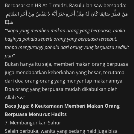
Berdasarkan HR At-Tirmidzi, Rasulullah saw bersabda:
مَنْ فَطَّرَ صَائِمًا كَانَ لَهُ مِثْلُ أَجْرِهِ غَيْرَ أَنَّهُ لاَ يَنْقُصُ مِنْ أَجْرِ الصَّائِمِ
شَيْئًا
“Siapa yang memberi makan orang yang berpuasa, maka
baginya pahala seperti orang yang berpuasa tersebut,
tanpa mengurangi pahala dari orang yang berpuasa sedikit
pun”.
Bukan hanya itu saja, memberi makan orang berpuasa
juga mendapatkan keberkahan yang besar, terutama
dari doa orang-orang yang menyantap makanannya.
Doa orang yang berpuasa mudah dikabulkan oleh
Allah Swt.
Baca Juga:
6 Keutamaan Memberi Makan Orang
Berpuasa Menurut Hadits
7. Membangunkan Sahur
Selain berbuka, wanita yang sedang haid juga bisa