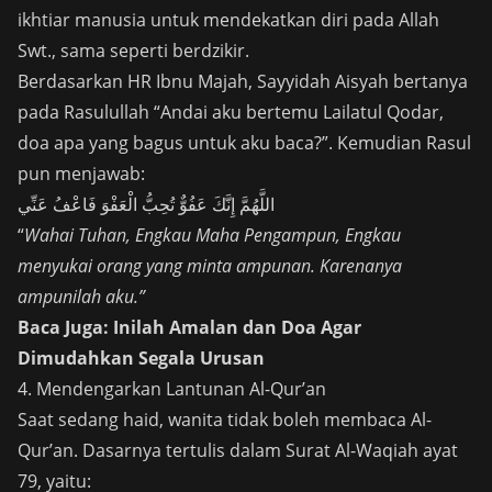
ikhtiar manusia untuk mendekatkan diri pada Allah
Swt., sama seperti berdzikir.
Berdasarkan HR Ibnu Majah, Sayyidah Aisyah bertanya
pada Rasulullah “Andai aku bertemu Lailatul Qodar,
doa apa yang bagus untuk aku baca?”. Kemudian Rasul
pun menjawab:
اللَّهُمَّ إِنَّكَ عَفُوٌّ تُحِبُّ الْعَفْوَ فَاعْفُ عَنِّي
“
Wahai Tuhan, Engkau Maha Pengampun, Engkau
menyukai orang yang minta ampunan. Karenanya
ampunilah aku.”
Baca Juga:
Inilah Amalan dan Doa Agar
Dimudahkan Segala Urusan
4. Mendengarkan Lantunan Al-Qur’an
Saat sedang haid, wanita tidak boleh
membaca Al-
Qur’an
. Dasarnya tertulis dalam Surat Al-Waqiah ayat
79, yaitu: