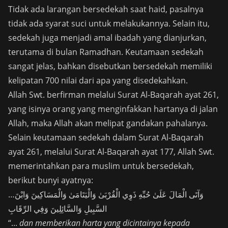
Tidak ada larangan bersedekah saat haid, pasalnya
tidak ada syarat suci untuk melakukannya. Selain itu,
sedekah juga menjadi amal ibadah yang dianjurkan,
terutama di bulan Ramadhan.
Keutamaan sedekah
sangat jelas, bahkan disebutkan bersedekah memiliki
kelipatan 700 nilai dari apa yang disedekahkan.
Allah Swt. berfirman melalui Surat Al-Baqarah ayat 261,
yang isinya orang yang menginfakkan hartanya di jalan
Allah, maka Allah akan melipat gandakan pahalanya.
Selain keutamaan sedekah dalam Surat Al-Baqarah
ayat 261, melalui Surat Al-Baqarah ayat 177, Allah Swt.
memerintahkan para muslim untuk bersedekah,
berikut bunyi ayatnya:
…وَآتَى الْمَالَ عَلَىٰ حُبِّهِ ذَوِي الْقُرْبَىٰ وَالْيَتَامَىٰ وَالْمَسَاكِينَ وَابْنَ
السَّبِيلِ وَالسَّائِلِينَ وَفِي الرِّقَابِ
“...
dan memberikan harta yang dicintainya kepada