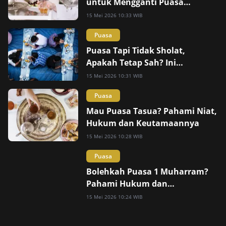
untuk Mengganti Puasa
Ramadhan?
15 Mei 2026 10:33 WIB
Puasa
Puasa Tapi Tidak Sholat,
Apakah Tetap Sah? Ini
Penjelasannya
15 Mei 2026 10:31 WIB
Puasa
Mau Puasa Tasua? Pahami Niat,
Hukum dan Keutamaannya
15 Mei 2026 10:28 WIB
Puasa
Bolehkah Puasa 1 Muharram?
Pahami Hukum dan
Keutamaannya
15 Mei 2026 10:24 WIB